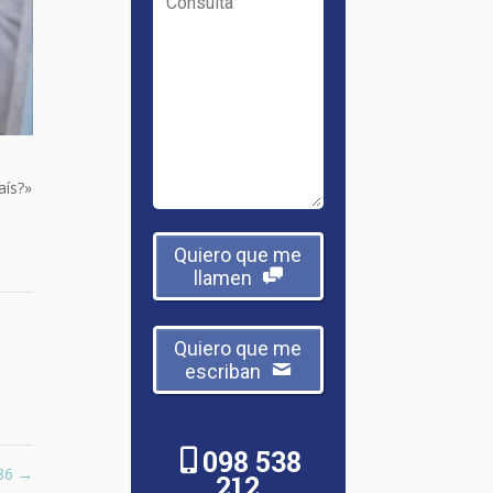
aís?»
Quiero que me
llamen
Quiero que me
escriban
098 538
 86
→
212