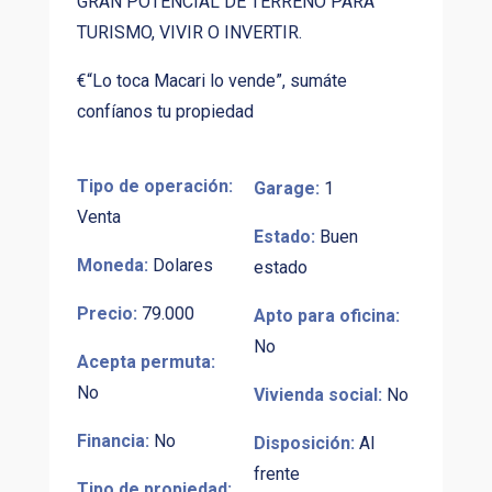
GRAN POTENCIAL DE TERRENO PARA
TURISMO, VIVIR O INVERTIR.
€“Lo toca Macari lo vende”, sumáte
confíanos tu propiedad
Tipo de operación:
Garage:
1
Venta
Estado:
Buen
Moneda:
Dolares
estado
Precio:
79.000
Apto para oficina:
No
Acepta permuta:
No
Vivienda social:
No
Financia:
No
Disposición:
Al
frente
Tipo de propiedad: